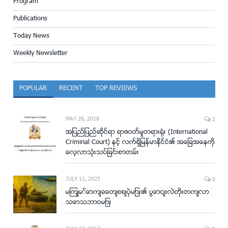
Program
Publications
Today News
Weekly Newsletter
POPULAR
RECENT
TOP REVIEWS
MAY 26, 2018
2
အျပည္ျပည္ဆိုင္ရာ ရာဇဝတ္မႈတရား႐ံုး (International
Criminal Court) ႏွင့္ လက္ရွိျမန္မာႏိုင္ငံ၏ အေျခအေနကို
ေလ့လာသံုးသပ္ျခင္းစာတမ္း
JULY 11, 2025
0
မျက်မှောက်ခေတ်စစ်ပွဲများ၏ ပြောင်းလဲတိုးတက်လာ
သောသဘာဝများ