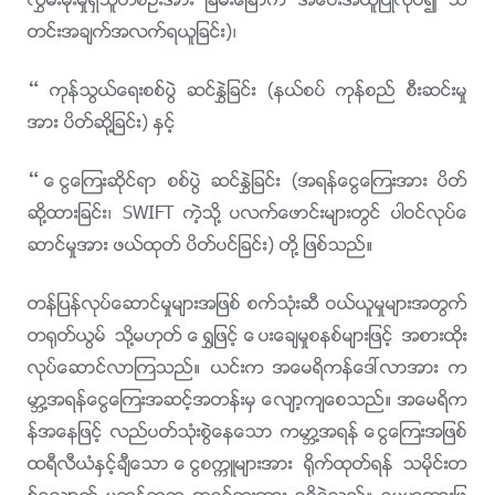
လႊမ္းမိုးမႈရွိသူတစ္ဦးအား ၿခိမ္းေျခာက္ အေပးအယူျပဳလုပ္၍ သ
တင္းအခ်က္အလက္ရယူျခင္း)၊
– ကုန္သြယ္ေရးစစ္ပြဲ ဆင္ႏႊဲျခင္း (နယ္စပ္ ကုန္စည္ စီးဆင္းမႈ
အား ပိတ္ဆို႔ျခင္း) ႏွင့္
– ေငြေၾကးဆိုင္ရာ စစ္ပြဲ ဆင္ႏႊဲျခင္း (အရန္ေငြေၾကးအား ပိတ္
ဆို႔ထားျခင္း၊ SWIFT ကဲ့သို႔ ပလက္ေဖာင္းမ်ားတြင္ ပါဝင္လုပ္ေ
ဆာင္မႈအား ဖယ္ထုတ္ ပိတ္ပင္ျခင္း) တို႔ ျဖစ္သည္။
တန္ျပန္လုပ္ေဆာင္မႈမ်ားအျဖစ္ စက္သုံးဆီ ဝယ္ယူမႈမ်ားအတြက္
တ႐ုတ္ယြမ္ သို႔မဟုတ္ ေ႐ႊျဖင့္ ေပးေခ်မႈစနစ္မ်ားျဖင့္ အစားထိုး
လုပ္ေဆာင္လာၾကသည္။ ယင္းက အေမရိကန္ေဒၚလာအား က
မာၻ႔အရန္ေငြေၾကးအဆင့္အတန္းမွ ေလ်ာ့က်ေစသည္။ အေမရိက
န္အေနျဖင့္ လည္ပတ္သုံးစြဲေနေသာ ကမာၻ႔အရန္ ေငြေၾကးအျဖစ္
ထရီလီယံႏွင့္ခ်ီေသာ ေငြစကၠဴမ်ားအား ႐ိုက္ထုတ္ရန္ သမိုင္းတ