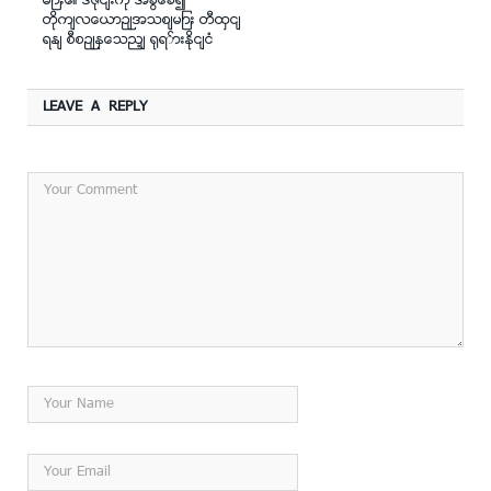
များ၏ ဒီဇိုင်းကို အခြေခံ၍
တိုက်လေယာဉ်အသစ်များ တီထွင်
ရန် စီစဉ်နေသည့် ရုရှားနိုင်ငံ
LEAVE A REPLY