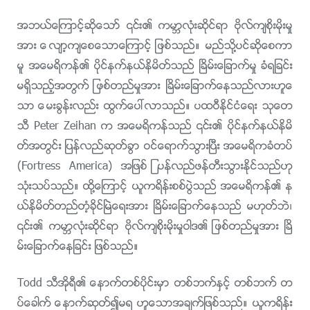
အဘယ္ေၾကာင့္ဆိုေသာ္ ၎၏ ကမာၻလုံးဆိုင္ရာ ဗိုလ္က်စိုးမိုးမႈ
အား ေလ်ာ့က်ေစေသာေၾကာင့္ ျဖစ္သည္။ မည္သို႔ပင္ဆိုေစကာ
မူ အေမရိကန္၏ ပိုင္နက္နယ္နိမိတ္သည္ ၿခိမ္းေျခာက္မႈ ခံရျခင္း
မရွိသည့္အတြက္ ျဖစ္တည္မႈအား ၿခိမ္းေျခာက္ေနသည္လားဟူေ
သာ ေမးခြန္းလည္း ထြက္ေပၚလာသည္။ ပထဝီႏိုင္ငံေရး သုေတ
သီ Peter Zeihan က အေမရိကန္သည္ ၎၏ ပိုင္နက္နယ္နိမိ
တ္အတြင္း ျပန္လည္ဆုတ္ခြာ ဝင္ေရာက္သြားၿပီး အေမရိကခံတပ္
(Fortress America) အျဖစ္ ျပန္လည္ဖန္တီးသြားႏိုင္သည္ဟု
သုံးသပ္သည္။ ထို႔ေၾကာင့္ ယူကရိန္းစစ္ပြဲသည္ အေမရိကန္၏ န
ယ္နိမိတ္တည္တံ့ခိုင္ၿမဲေရးအား ၿခိမ္းေျခာက္ေနသည္ မဟုတ္ဘဲ၊
၎၏ ကမာၻလုံးဆိုင္ရာ ဗိုလ္က်စိုးမိုးမႈဝါဒ၏ ျဖစ္တည္မႈအား ၿခိ
မ္းေျခာက္ေနျခင္း ျဖစ္သည္။
Todd သီအိုရီ၏ ေနာက္တစ္ပိုင္းမွာ တစ္ဘက္ႏွင့္ တစ္ဘက္ တ
ပ္ေခါက္ ေနာက္ဆုတ္၍မရ ဟူေသာအခ်က္ျဖစ္သည္။ ယူကရိန္း