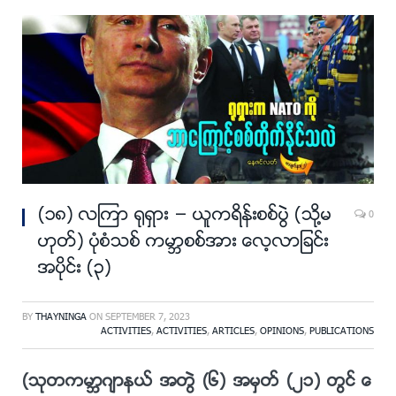
(၁၈) လၾကာ ႐ုရွား – ယူကရိန္းစစ္ပြဲ (သို႔မ
0
ဟုတ္) ပုံစံသစ္ ကမာၻစစ္အား ေလ့လာျခင္း
အပိုင္း (၃)
BY
THAYNINGA
ON
SEPTEMBER 7, 2023
ACTIVITIES
,
ACTIVITIES
,
ARTICLES
,
OPINIONS
,
PUBLICATIONS
(သုတကမာၻဂ်ာနယ္ အတြဲ (၆) အမွတ္ (၂၁) တြင္ ေ