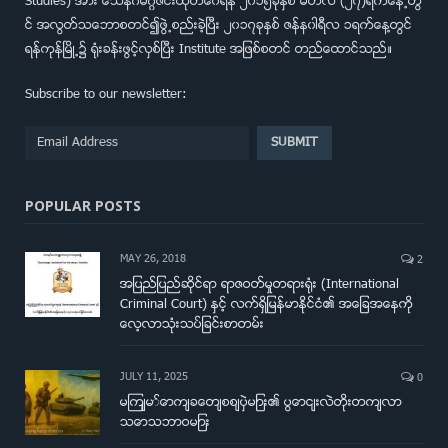
Studies) အား ေသနဂၤမဂၢဇင္းထုတ္ေ၀ရန္ ၂၀၁၅ခုႏွစ္ မတ္လ (၂၇)ရက္ေန႕တြ
င္ အလြတ္သေဘာစတင္၍ဖြဲ႕စည္းခဲ့ျပီး ၂၀၁၇ခုႏွစ္ ဇန္န၀ါရီလ ၁ရက္ေန႔တြင္
ရန္ကုန္ၿမိဳ႕၌ ရံုးခန္းဖြင့္လွစ္ျပီး Institute အျဖစ္စတင္ တည္ေထာင္သည္။
Subscribe to our newsletter:
POPULAR POSTS
MAY 26, 2018
2
အျပည္ျပည္ဆိုင္ရာ ရာဇဝတ္မႈတရား႐ံုး (International
Criminal Court) ႏွင့္ လက္ရွိျမန္မာႏိုင္ငံ၏ အေျခအေနကို
ေလ့လာသံုးသပ္ျခင္းစာတမ္း
JULY 11, 2025
0
မျက်မှောက်ခေတ်စစ်ပွဲများ၏ ပြောင်းလဲတိုးတက်လာ
သောသဘာဝများ