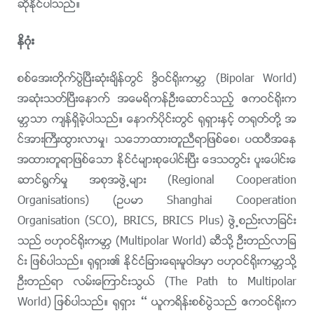
ဆိုႏိုင္ပါသည္။
နိဂုံး
စစ္ေအးတိုက္ပြဲၿပီးဆုံးခ်ိန္တြင္ ဒြိဝင္႐ိုးကမာၻ (Bipolar World)
အဆုံးသတ္ၿပီးေနာက္ အေမရိကန္ဦးေဆာင္သည့္ ဧကဝင္႐ိုးက
မာၻသာ က်န္ရွိခဲ့ပါသည္။ ေနာက္ပိုင္းတြင္ ႐ုရွားႏွင့္ တ႐ုတ္တို႔ အ
င္အားႀကီးထြားလာမႈ၊ သေဘာထားတူညီရာျဖစ္ေစ၊ ပထဝီအေန
အထားတူရာျဖစ္ေသာ ႏိုင္ငံမ်ားစုေပါင္းၿပီး ေဒသတြင္း ပူးေပါင္းေ
ဆာင္႐ြက္မႈ အစုအဖြဲ႕မ်ား (Regional Cooperation
Organisations) (ဥပမာ Shanghai Cooperation
Organisation (SCO), BRICS, BRICS Plus) ဖြဲ႕စည္းလာျခင္း
သည္ ဗဟုဝင္႐ိုးကမာၻ (Multipolar World) ဆီသို႔ ဦးတည္လာျခ
င္း ျဖစ္ပါသည္။ ႐ုရွား၏ ႏိုင္ငံျခားေရးမူဝါဒမွာ ဗဟုဝင္႐ိုးကမာၻသို႔
ဦးတည္ရာ လမ္းေၾကာင္းသြယ္ (The Path to Multipolar
World) ျဖစ္ပါသည္။ ႐ုရွား – ယူကရိန္းစစ္ပြဲသည္ ဧကဝင္႐ိုးက