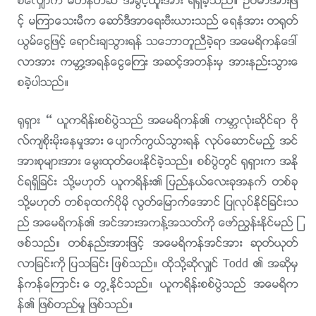
စ္ေလွ်ာက္ မတန္တဆ အခြင့္ထူးအား ရရွိခဲ့သည္။ ဥပမာအားျဖ
င့္ မၾကာေသးမီက ေဆာ္ဒီအာေရးဗီးယားသည္ ေရနံအား တ႐ုတ္
ယြမ္ေငြျဖင့္ ေရာင္းခ်သြားရန္ သေဘာတူညီခဲ့ရာ အေမရိကန္ေဒၚ
လာအား ကမာၻ႔အရန္ေငြေၾကး အဆင့္အတန္းမွ အားနည္းသြားေ
စခဲ့ပါသည္။
႐ုရွား – ယူကရိန္းစစ္ပြဲသည္ အေမရိကန္၏ ကမာၻလုံးဆိုင္ရာ ဗို
လ္က်စိုးမိုးေနမႈအား ေပ်ာက္ကြယ္သြားရန္ လုပ္ေဆာင္မည့္ အင္
အားစုမ်ားအား ေမြးထုတ္ေပးႏိုင္ခဲ့သည္။ စစ္ပြဲတြင္ ႐ုရွားက အႏို
င္ရရွိျခင္း သို႔မဟုတ္ ယူကရိန္း၏ ျပည္နယ္ေလးခုအနက္ တစ္ခု
သို႔မဟုတ္ တစ္ခုထက္ပိုမို လြတ္ေျမာက္ေအာင္ ျပဳလုပ္ႏိုင္ျခင္းသ
ည္ အေမရိကန္၏ အင္အားအကန႔္အသတ္ကို ေဖာ္ၫႊန္းႏိုင္မည္ ျ
ဖစ္သည္။ တစ္နည္းအားျဖင့္ အေမရိကန္အင္အား ဆုတ္ယုတ္
လာျခင္းကို ျပသျခင္း ျဖစ္သည္။ ထိုသို႔ဆိုလွ်င္ Todd ၏ အဆိုမွ
န္ကန္ေၾကာင္း ေတြ႕ႏိုင္သည္။ ယူကရိန္းစစ္ပြဲသည္ အေမရိက
န္၏ ျဖစ္တည္မႈ ျဖစ္သည္။