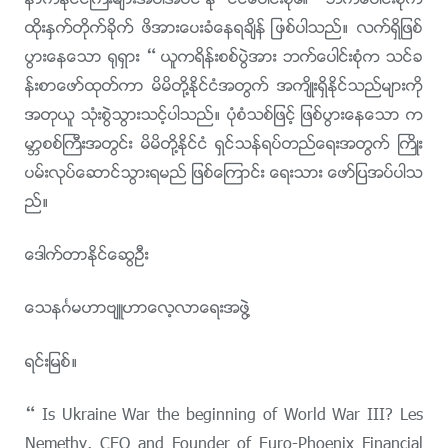
နာက္ႏိုင္ငံႀကီးမ်ားအပါအဝင္ ႏိုင္ငံေပါင္းစုံ၏ ဘက္ေပါင္းစုံက
ထိုးႏွက္တိုက္ခိုက္ ဖိအားေပးခံေနရခ်ိန္ ျဖစ္ပါသည္။ လက္ရွိျဖစ္
ပြားေနေသာ ႐ုရွား – ယူကရိန္းစစ္ပြဲအား ဘက္ေပါင္းစုံက သင္ခ
န္းစာေဖာ္ထုတ္ကာ မိမိတို႔ႏိုင္ငံအတြက္ အက်ိဳးရွိႏိုင္သည္မ်ားကို
အတုယူ သုံးစြဲသြားသင့္ပါသည္။ ပုံစံသစ္ျဖင့္ ျဖစ္ပြားေနေသာ က
မာၻစစ္ႀကီးအတြင္း မိမိတို႔ႏိုင္ငံ ရွင္သန္ရပ္တည္ေရးအတြက္ ႀကိဳး
ပမ္းလုပ္ေဆာင္သြားရမည္ ျဖစ္ေၾကာင္း ေရးသား ေဖာ္ျပအပ္ပါသ
ည္။
ေဒါက္တာႏိုင္ေဆြဦး
ေသနဂၤမဟာဗ်ဴဟာေလ့လာေရးအဖြဲ႔
ရင္းျမစ္။
– Is Ukraine War the beginning of World War III? Les
Nemethy, CEO and Founder of Euro-Phoenix Financial