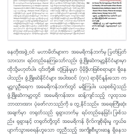
ေနတိုးအဖြဲ႕ဝင္ မဟာမိတ္မ်ားက အေမရိကန္ဘက္မွ ျပတ္ျပတ္
သားသား ရပ္တည္ေနၾကေသာ္လည္း ဖြံ႕ၿဖိဳးဆဲကမာၻ႔ႏိုင္ငံမ်ားမွာ
ထိုသို႔မဟုတ္ပါ။ ၎တို႔၏ တုံံ့ျပန္မႈမွာ ပိုမိုဒြိဟျဖစ္စရာမ်ား ရွိေန
ပါသည္။ ဖြံ႕ၿဖိဳးဆဲႏိုင္ငံမ်ား အပါအဝင္ (၇၀) ရာခိုင္ႏႈန္းေသာ က
မာၻ႔လူဦးေရက အေမရိကန္ဘက္တြင္ မရွိၾကပါ။ ယခုစစ္ပြဲသည္
ဖြံ႕ၿဖိဳးဆဲကမာၻတြင္ အေမရိကန္အား ဆန႔္က်င္သည့္ လူထုသေ
ဘာထားအား ပုံေဖာ္လာသည္ကို ေတြ႕ႏိုင္သည္။ အေရးႀကီးဆုံး
အခ်က္မွာ တ႐ုတ္သည္ ႐ုရွားဘက္မွ ရပ္တည္ေနျခင္း ျဖစ္သ
ည္။ ႐ုရွားႏွင့္ တ႐ုတ္တို႔တြင္ အေမရိကန္ ဗိုလ္က်စိုးမိုးမႈ ကြယ္ေ
ပ်ာက္သြားေစရန္ဟူေသာ တူညီသည့္ အက်ိဳးစီးပြားဆႏၵ ရွိေနသ