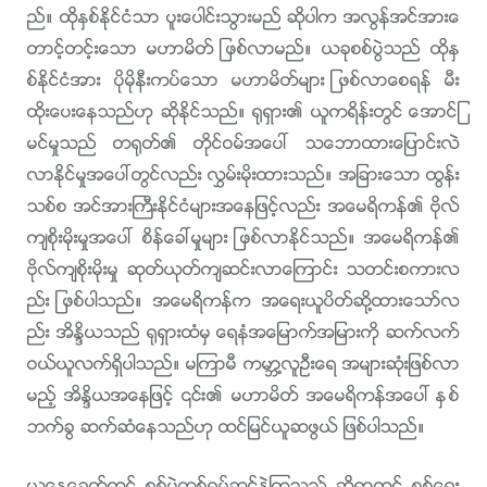
ည္။ ထိုႏွစ္ႏိုင္ငံသာ ပူးေပါင္းသြားမည္ ဆိုပါက အလြန္အင္အားေ
တာင့္တင့္းေသာ မဟာမိတ္ ျဖစ္လာမည္။ ယခုစစ္ပြဲသည္ ထိုႏွ
စ္ႏိုင္ငံအား ပိုမိုနီးကပ္ေသာ မဟာမိတ္မ်ား ျဖစ္လာေစရန္ မီး
ထိုးေပးေနသည္ဟု ဆိုႏိုင္သည္။ ႐ုရွား၏ ယူကရိန္းတြင္ ေအာင္ျ
မင္မႈသည္ တ႐ုတ္၏ တိုင္ဝမ္အေပၚ သေဘာထားေျပာင္းလဲ
လာႏိုင္မႈအေပၚတြင္လည္း လႊမ္းမိုးထားသည္။ အျခားေသာ ထြန္း
သစ္စ အင္အားႀကီးႏိုင္ငံမ်ားအေနျဖင့္လည္း အေမရိကန္၏ ဗိုလ္
က်စိုးမိုးမႈအေပၚ စိန္ေခၚမႈမ်ား ျဖစ္လာႏိုင္သည္။ အေမရိကန္၏
ဗိုလ္က်စိုးမိုးမႈ ဆုတ္ယုတ္က်ဆင္းလာေၾကာင္း သတင္းစကားလ
ည္း ျဖစ္ပါသည္။ အေမရိကန္က အေရးယူပိတ္ဆို႔ထားေသာ္လ
ည္း အိႏၵိယသည္ ႐ုရွားထံမွ ေရနံအေျမာက္အျမားကို ဆက္လက္
ဝယ္ယူလက္ရွိပါသည္။ မၾကာမီ ကမာၻ႔လူဦးေရ အမ်ားဆုံးျဖစ္လာ
မည့္ အိႏၵိယအေနျဖင့္ ၎၏ မဟာမိတ္ အေမရိကန္အေပၚ ႏွစ္
ဘက္ခြ ဆက္ဆံေနသည္ဟု ထင္ျမင္ယူဆဖြယ္ ျဖစ္ပါသည္။