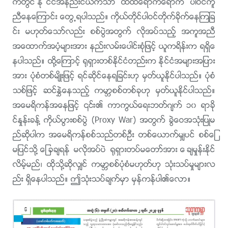
က္တြင္ ႏိုင္ငံအနည္းငယ္ကသာ ထိထိေရာက္ေရာက္ ပါဝင္ကူ
ညီေနေၾကာင္း ေတြ႕ရပါသည္။ ကိုယ္တိုင္ပါဝင္တိုက္ခိုက္ေနၾကျခ
င္း မဟုတ္ေသာ္လည္း စစ္ပြဲအတြက္ လိုအပ္သည့္ အကူအညီ
အေထာက္အပံ့မ်ားအား နည္းလမ္းေပါင္းစုံျဖင့္ ယူကရိန္းက ရရွိေ
နပါသည္။ ထို႔ေၾကာင့္ ႐ုရွားတစ္ႏိုင္ငံတည္းက ႏိုင္ငံအမ်ားအျပား
အား ပုံစံတစ္မ်ိဳးျဖင့္ ရင္ဆိုင္ေနရျခင္းဟု မွတ္ယူႏိုင္ပါသည္။ ပုံစံ
သစ္ျဖင့္ ဆင္ႏႊဲေနသည့္ ကမာၻစစ္တစ္ခုဟု မွတ္ယူႏိုင္ပါသည္။
အေမရိကန္အေနျဖင့္ ၎၏ ကာကြယ္ေရးဘတ္ဂ်က္ ၁၀ ရာခို
င္ႏႈန္းခန႔္ ကိုယ္ပြားစစ္ပြဲ (Proxy War) အတြက္ ခြဲေဝအသုံးျပဳမ
ည္ဆိုပါက အေမရိကန္စစ္သည္တစ္ဦး တစ္ေယာက္မွ်ပင္ စစ္ေျ
မျပင္သို႔ ေျခခ်ရန္ မလိုအပ္ပဲ ႐ုရွားတပ္မေတာ္အား ေခ်မႈန္းႏိုင္
လိမ့္မည္၊ ထိုသို႔ဆိုလွ်င္ ကမာၻစစ္ပုံစံမဟုတ္ဟု သုံးသပ္မႈမ်ားလ
ည္း ရွိေနပါသည္။ ဤသုံးသပ္ခ်က္မွာ မွန္ကန္ပါ၏ေလာ။