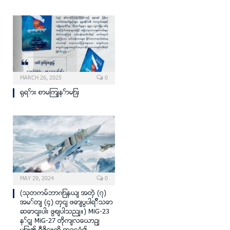
MARCH 26, 2025
0
ရုရှား စာမျက်နှာများ
MAY 29, 2024
0
(သုတကမ္ဘာဂျာနယ် အတွဲ (၇)
အမှတ် (၄) တွင် ဖော်ပြပါရှိသော
ဆောင်းပါး ဖြစ်ပါသည်။) MiG-23
နှင့် MiG-27 တိုက်လေယာဥ်