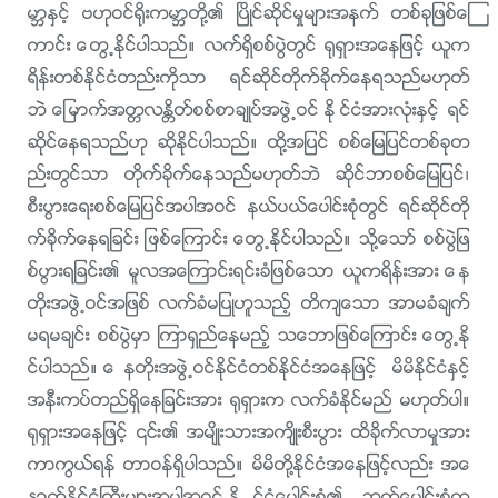
မာၻႏွင့္ ဗဟုဝင္႐ိုးကမာၻတို႔၏ ၿပိဳင္ဆိုင္မႈမ်ားအနက္ တစ္ခုျဖစ္ေၾ
ကာင္း ေတြ႕ႏိုင္ပါသည္။ လက္ရွိစစ္ပြဲတြင္ ႐ုရွားအေနျဖင့္ ယူက
ရိန္းတစ္ႏိုင္ငံတည္းကိုသာ ရင္ဆိုင္တိုက္ခိုက္ေနရသည္မဟုတ္
ဘဲ ေျမာက္အတၱလႏၲိတ္စစ္စာခ်ဳပ္အဖြဲ႕ဝင္ ႏိုင္ငံအားလုံးႏွင့္ ရင္
ဆိုင္ေနရသည္ဟု ဆိုႏိုင္ပါသည္။ ထို႔အျပင္ စစ္ေျမျပင္တစ္ခုတ
ည္းတြင္သာ တိုက္ခိုက္ေနသည္မဟုတ္ဘဲ ဆိုင္ဘာစစ္ေျမျပင္၊
စီးပြားေရးစစ္ေျမျပင္အပါအဝင္ နယ္ပယ္ေပါင္းစုံတြင္ ရင္ဆိုင္တို
က္ခိုက္ေနရျခင္း ျဖစ္ေၾကာင္း ေတြ႕ႏိုင္ပါသည္။ သို႔ေသာ္ စစ္ပြဲျဖ
စ္ပြားရျခင္း၏ မူလအေၾကာင္းရင္းခံျဖစ္ေသာ ယူကရိန္းအား ေန
တိုးအဖြဲ႕ဝင္အျဖစ္ လက္ခံမျပဳဟူသည့္ တိက်ေသာ အာမခံခ်က္
မရမခ်င္း စစ္ပြဲမွာ ၾကာရွည္ေနမည့္ သေဘာျဖစ္ေၾကာင္း ေတြ႕ႏို
င္ပါသည္။ ေနတိုးအဖြဲ႕ဝင္ႏိုင္ငံတစ္ႏိုင္ငံအေနျဖင့္ မိမိႏိုင္ငံႏွင့္
အနီးကပ္တည္ရွိေနျခင္းအား ႐ုရွားက လက္ခံႏိုင္မည္ မဟုတ္ပါ။
႐ုရွားအေနျဖင့္ ၎၏ အမ်ိဳးသားအက်ိဳးစီးပြား ထိခိုက္လာမႈအား
ကာကြယ္ရန္ တာဝန္ရွိပါသည္။ မိမိတို႔ႏိုင္ငံအေနျဖင့္လည္း အေ