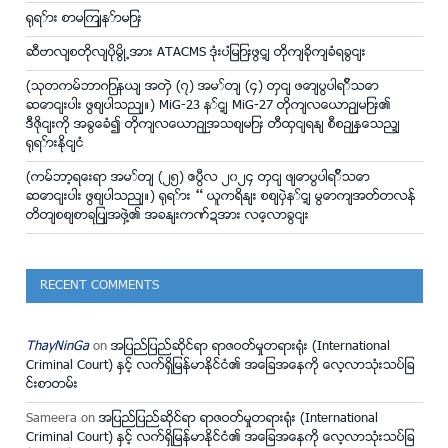
ရုရှား စာမျက်နှာများ
ဆီဗာလ်စတိုလ်ပိုမြို့အား ATACMS ဒုံးပျံများဖြင့် တိုက်ခိုက်ခံရခြင်း
(သုတကမ္ဘာဂျာနယ် အတွဲ (၇) အမှတ် (၄) တွင် ဖော်ပြပါရှိသော
ဆောင်းပါး ဖြစ်ပါသည်။) MiG-23 နှင့် MiG-27 တိုက်လေယာဥ်များ၏
ဒီဇိုင်းကို အခြေခံ၍ တိုက်လေယာဉ်အသစ်များ တီထွင်ရန် စီစဉ်နေသည့်
ရုရှားနိုင်ငံ
(ကမ္ဘာ့ရေးရာ အမှတ် (၂၅) ဧပြီလ ၂၀၂၄ တွင် ဖ်ောပြပါရှိသော
ဆောင်းပါး ဖြစ်ပါသည်။) ရုရှား – ယူကရိန်း စစ်ပွဲနှင့် မြောက်အတ္တလန္
တိတ်စစ်စာချုပ်အဖွဲ့၏ အခန်းကဏ္ဍအား လေ့လာခြင်း
RECENT COMMENTS
ThayNinGa
on
အျပည္ျပည္ဆိုင္ရာ ရာဇဝတ္မႈတရား႐ံုး (International
Criminal Court) ႏွင့္ လက္ရွိျမန္မာႏိုင္ငံ၏ အေျခအေနကို ေလ့လာသံုးသပ္ျခ
င္းစာတမ္း
Sameera
on
အျပည္ျပည္ဆိုင္ရာ ရာဇဝတ္မႈတရား႐ံုး (International
Criminal Court) ႏွင့္ လက္ရွိျမန္မာႏိုင္ငံ၏ အေျခအေနကို ေလ့လာသံုးသပ္ျခ