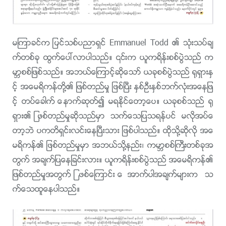
မၾကာခင္က ျပင္သစ္ပညာရွင္ Emmanuel Todd ၏ သုံးသပ္ခ်
က္တစ္ခု ထြက္ေပၚလာပါသည္။ ၎က ယူကရိန္းစစ္ပြဲသည္ က
မာၻစစ္ျဖစ္သည္။ အဘယ္ေၾကာင့္ဆိုေသာ္ ယခုစစ္ပြဲသည္ ႐ုရွားႏွ
င့္ အေမရိကန္တို႔၏ ျဖစ္တည္မႈ ျဖစ္ၿပီး ႏွစ္ဦးႏွစ္ဘက္လုံးအေနျဖ
င့္ တပ္ေခါက္ ေနာက္ဆုတ္၍ မရႏိုင္ေတာ့ေပ။ ယခုစစ္သည္ ႐ု
ရွား၏ ျဖစ္တည္မႈဆိုသည္မွာ သက္ေသျပသရန္ပင္ မလိုအပ္ေ
တာ့ဘဲ ပကတိရွင္းလင္းေနၿပီးသား ျဖစ္ပါသည္။ ထိုသို႔ဆိုလို အေ
မရိကန္၏ ျဖစ္တည္မႈမွာ အဘယ္သို႔နည္း၊ ကမာၻစစ္ႀကီးတစ္ခုအ
တြက္ အခ်က္ျပေနျခင္းလား။ ယူကရိန္းစစ္ပြဲသည္ အေမရိကန္၏
ျဖစ္တည္မႈအတြက္ ျဖစ္ေၾကာင္း ေအာက္ပါအခ်က္မ်ားက သ
က္ေသထူေနပါသည္။