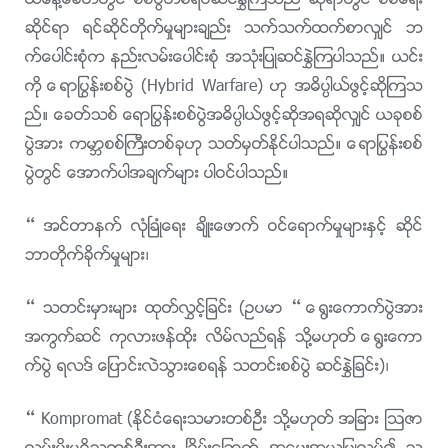
ယေန႔ေခတ္တြင္ စစ္ပြဲတစ္ရပ္ဆင္ႏႊဲၾကသည္ ဆိုရာတြင္ စစ္ေရး
ဆိုင္ရာ ရင္ဆိုင္တိုက္မႈမ်ားခ်ည္း သက္သက္ထက္စာလွ်င္ ဘ
က္ေပါင္းစုံက နည္းလမ္းေပါင္းစုံ အသုံးျပဳဆင္ႏႊဲၾကပါသည္။ ယင္း
ကို ေရာႁပြန္းစစ္ပြဲ (Hybrid Warfare) ဟု အဓိပၸါယ္ဖြင့္ဆိုၾကသ
ည္။ ေခတ္သစ္ ေရာႁပြန္းစစ္ပြဲအဓိပၸါယ္ဖြင့္ဆိုအရဆိုလွ်င္ ယခုစစ္
ပြဲအား ကမာၻစစ္ႀကီးတစ္ခုဟု သတ္မွတ္ႏိုင္ပါသည္။ ေရာႁပြန္းစစ္
ပြဲတြင္ ေအာက္ပါအခ်က္မ်ား ပါဝင္ပါသည္။
– အင္တာနက္ လုံၿခဳံေရး ခ်ိဳးေဖာက္ ဝင္ေရာက္မႈမ်ားႏွင့္ ဆိုင္
ဘာတိုက္ခိုက္မႈမ်ား၊
– သတင္းမွားမ်ား ထုတ္လႊင့္ျခင္း (ဥပမာ – ေ႐ြးေကာက္ပြဲအား
အကြက္ဆင္ ကုလားဖန္ထိုး လိမ္လည္ရန္ သို႔မဟုတ္ ေ႐ြးေကာ
က္ပြဲ ရလဒ္ ေျပာင္းလဲသြားေစရန္ သတင္းစစ္ပြဲ ဆင္ႏႊဲျခင္း)၊
– Kompromat (ႏိုင္ငံေရးသမားတစ္ဦး သို႔မဟုတ္ အျခား ဩဇာ