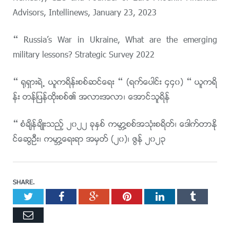
Advisors, Intellinews, January 23, 2023
– Russia’s War in Ukraine, What are the emerging
military lessons? Strategic Survey 2022
– ႐ုရွားရဲ႕ ယူကရိန္းစစ္ဆင္ေရး – (ရက္ေပါင္း ၄၄၀) – ယူကရိ
န္း တန္ျပန္ထိုးစစ္၏ အလားအလာ၊ ေအာင္သူရိန္
– စံခ်ိန္ခ်ိဳးသည့္ ၂၀၂၂ ခုႏွစ္ ကမာၻ႔စစ္အသုံးစရိတ္၊ ေဒါက္တာႏို
င္ေဆြဦး၊ ကမာၻ႔ေရးရာ အမွတ္ (၂၀)၊ ဇြန္ ၂၀၂၃
SHARE.
Twitter
Facebook
Google+
Pinterest
LinkedIn
Tumblr
Email