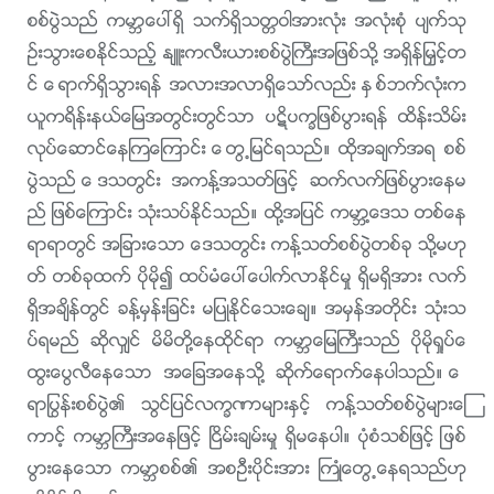
စစ္ပြဲသည္ ကမာၻေပၚရွိ သက္ရွိသတၱဝါအားလုံး အလုံးစုံ ပ်က္သု
ဥ္းသြားေစႏိုင္သည့္ န်ဴးကလီးယားစစ္ပြဲႀကီးအျဖစ္သို႔ အရွိန္ျမႇင့္တ
င္ ေရာက္ရွိသြားရန္ အလားအလာရွိေသာ္လည္း ႏွစ္ဘက္လုံးက
ယူကရိန္းနယ္ေျမအတြင္းတြင္သာ ပဋိပကၡျဖစ္ပြားရန္ ထိန္းသိမ္း
လုပ္ေဆာင္ေနၾကေၾကာင္း ေတြ႕ျမင္ရသည္။ ထိုအခ်က္အရ စစ္
ပြဲသည္ ေဒသတြင္း အကန႔္အသတ္ျဖင့္ ဆက္လက္ျဖစ္ပြားေနမ
ည္ ျဖစ္ေၾကာင္း သုံးသပ္ႏိုင္သည္။ ထို႔အျပင္ ကမာၻ႔ေဒသ တစ္ေန
ရာရာတြင္ အျခားေသာ ေဒသတြင္း ကန႔္သတ္စစ္ပြဲတစ္ခု သို႔မဟု
တ္ တစ္ခုထက္ ပိုမို၍ ထပ္မံေပၚေပါက္လာႏိုင္မႈ ရွိမရွိအား လက္
ရွိအခ်ိန္တြင္ ခန႔္မွန္းျခင္း မျပဳႏိုင္ေသးေခ်။ အမွန္အတိုင္း သုံးသ
ပ္ရမည္ ဆိုလွ်င္ မိမိတို႔ေနထိုင္ရာ ကမာၻေျမႀကီးသည္ ပိုမိုရႈပ္ေ
ထြးေပြလီေနေသာ အေျခအေနသို႔ ဆိုက္ေရာက္ေနပါသည္။ ေ
ရာႁပြန္းစစ္ပြဲ၏ သြင္ျပင္လကၡဏာမ်ားႏွင့္ ကန႔္သတ္စစ္ပြဲမ်ားေၾ
ကာင့္ ကမာၻႀကီးအေနျဖင့္ ၿငိမ္းခ်မ္းမႈ ရွိမေနပါ။ ပုံစံသစ္ျဖင့္ ျဖစ္
ပြားေနေသာ ကမာၻစစ္၏ အစဦးပိုင္းအား ႀကဳံေတြ႕ေနရသည္ဟု