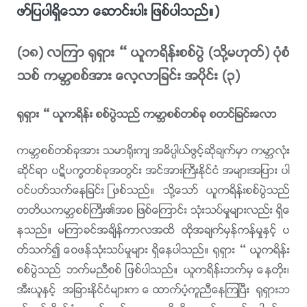
ဖာ္ျပပါရွိေသာ ေဆာင္းပါး ျဖစ္ပါသည္။)
(၁၈) လၾကာ ႐ုရွား – ယူကရိန္းစစ္ပြဲ (သို႔မဟုတ္) ပုံစံ
သစ္ ကမာၻစစ္အား ေလ့လာျခင္း အပိုင္း (၃)
႐ုရွား – ယူကရိန္း စစ္ပြဲသည္ ကမာၻစစ္တစ္ခု စတင္ျခင္းေလာ
ကမာၻစစ္တစ္ခုအား သမာ႐ိုးက် အဓိပၸါယ္ဖြင့္ဆိုခ်က္မွာ ကမာၻလုံး
ဆိုင္ရာ ပဋိပကၡတစ္ခုအတြင္း အင္အားႀကီးႏိုင္ငံ အမ်ားအျပား ပါ
ဝင္ပတ္သက္ေနျခင္း ျဖစ္သည္။ သို႔ေသာ္ ယူကရိန္းစစ္ပြဲသည္
တတိယကမာၻစစ္ႀကီး၏အစ ျဖစ္ေၾကာင္း သုံးသပ္မႈမ်ားလည္း ရွိေ
နသည္။ မၾကာခင္အခ်ိန္ကာလအထိ ထိုအခ်က္မွန္ကန္မႈႏွင့္ ပ
တ္သက္၍ ေဝဖန္သုံးသပ္မႈမ်ား ရွိေနပါသည္။ ႐ုရွား – ယူကရိန္း
စစ္ပြဲသည္ ဘက္မညီစစ္ ျဖစ္ပါသည္။ ယူကရိန္းဘက္မွ ေနတိုး၊
အီးယူႏွင့္ အျခားႏိုင္ငံမ်ားက ေထာက္ပံ့ကူညီေနၾကၿပီး ႐ုရွားဘ