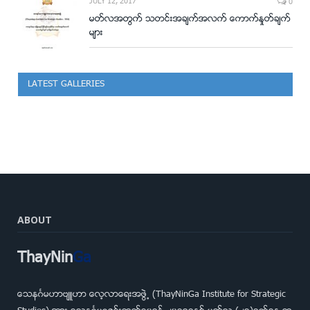
JULY 12, 2017
0
မတ္လအတြက္ သတင္းအခ်က္အလက္ ေကာက္ႏႈတ္ခ်က္
မ်ား
LATEST GALLERIES
ABOUT
ThayNin
Ga
ေသနဂၤမဟာဗ်ဴဟာ ေလ့လာေရးအဖြဲ႕ (ThayNinGa Institute for Strategic