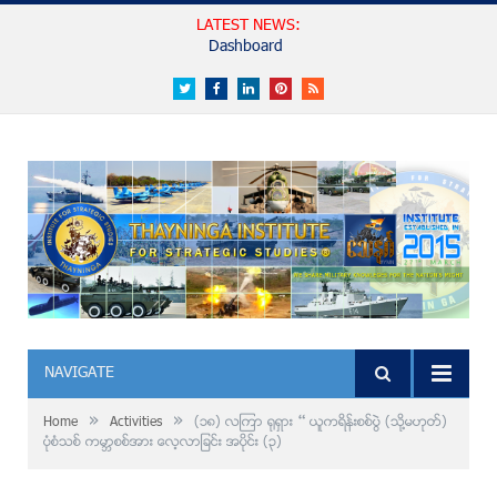
LATEST NEWS:
မျက်မှောက်ခေတ်စစ်ပွဲများ၏ ပြောင်းလဲတိုးတက်လာသောသဘာဝများ
Twitter
Facebook
LinkedIn
Pinterest
RSS
NAVIGATE
»
»
Home
Activities
(၁၈) လၾကာ ႐ုရွား – ယူကရိန္းစစ္ပြဲ (သို႔မဟုတ္)
ပုံစံသစ္ ကမာၻစစ္အား ေလ့လာျခင္း အပိုင္း (၃)