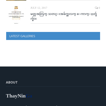
JULY 12, 2017
0
မတ္လအတြက္ သတင္းအခ်က္အလက္ ေကာက္ႏႈတ္ခ်
က္မ်ား
LATEST GALLERIES
ABOUT
ThayNin
Ga