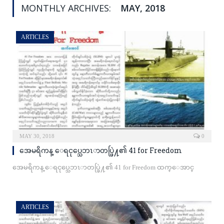
MONTHLY ARCHIVES:
MAY, 2018
ARTICLES
MAY 30, 2018
0
အေမရိကန္ ေရငုပ္သေဘၤာတပ္ဖြဲ႔၏ 41 for Freedom
အေမရိကန္ ေရငုပ္သေဘၤာတပ္ဖြဲ႔၏ 41 for Freedom ထက္ေအာင္
ARTICLES