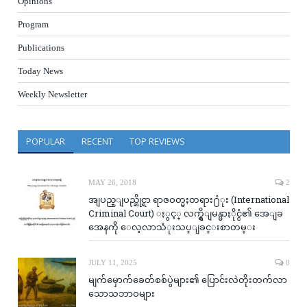
Opinions
Program
Publications
Today News
Weekly Newsletter
POPULAR
RECENT
TOP REVIEWS
MAY 26, 2018
2
အျပည္ျပည္ဆိုင္ရာ ရာဇဝတ္မႈတရား႐ံုး (International
Criminal Court) ႏွင့္ လက္ရွိျမန္မာႏိုင္ငံ၏ အေျခ
အေနကို ေလ့လာသံုးသပ္ျခင္းစာတမ္း
JULY 11, 2025
0
မျက်မှောက်ခေတ်စစ်ပွဲများ၏ ပြောင်းလဲတိုးတက်လာ
သောသဘာဝများ