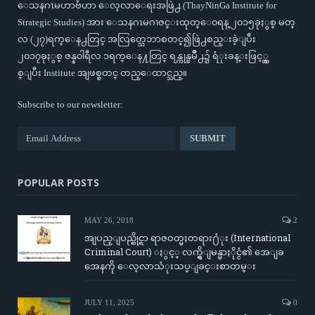
ေသနဂၤမဟာဗ်ဴဟာ ေလ့လာေရးအဖြဲ႕ (ThayNinGa Institute for
Strategic Studies) အား ေသနဂၤမဂၢဇင္းထုတ္ေ၀ရန္ ၂၀၁၅ခုႏွစ္ မတ္
လ (၂၇)ရက္ေန႕တြင္ အလြတ္သေဘာစတင္၍ဖြဲ႕စည္းခဲ့ျပီး
၂၀၁၇ခုႏွစ္ ဇန္န၀ါရီလ ၁ရက္ေန႔တြင္ ရန္ကုန္ၿမိဳ႕၌ ရံုးခန္းဖြင့္လွ
စ္ျပီး Institute အျဖစ္စတင္ တည္ေထာင္သည္။
Subscribe to our newsletter:
POPULAR POSTS
MAY 26, 2018
2
အျပည္ျပည္ဆိုင္ရာ ရာဇဝတ္မႈတရား႐ံုး (International
Criminal Court) ႏွင့္ လက္ရွိျမန္မာႏိုင္ငံ၏ အေျခ
အေနကို ေလ့လာသံုးသပ္ျခင္းစာတမ္း
JULY 11, 2025
0