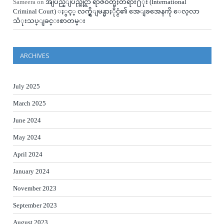
Sameera
on
အျပည္ျပည္ဆိုင္ရာ ရာဇဝတ္မႈတရား႐ံုး (International
Criminal Court) ႏွင့္ လက္ရွိျမန္မာႏိုင္ငံ၏ အေျခအေနကို ေလ့လာ
သံုးသပ္ျခင္းစာတမ္း
ARCHIVES
July 2025
March 2025
June 2024
May 2024
April 2024
January 2024
November 2023
September 2023
August 2023