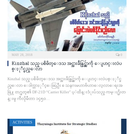
MAY 28, 2018
0
Kinzhal သည္ ပစိဖိတ္ေဒသ အင္အားခ်ိန္ခြင္လွ်ာကို ေျပာင္းလဲပ
စ္ႏုိင္မည္ေလာ
Kinzhal သည္ ပစိဖိတ္ေဒသ အင္အားခ်ိန္ခြင္လွ်ာကို ေျပာင္းလဲပစ္ႏုိင္မ
ည္ေလာ ေဒါက္တာႏုိင္ေဆြဦး ေသနဂၤမဟာဗ်ဴဟာေလ့လာေရးအ
ဖြဲ႔ တ႐ုတ္၏ DF-21D “Carrier Killer” ပ့ဲထိန္းဒံုးပ်ံသည္ ကမ္း႐ိုးတ
န္းမွ ကီလိုမီတာ ၁၄၅၀…
ACTIVITIES