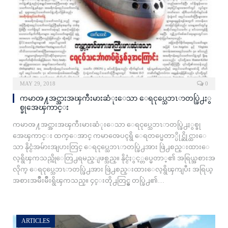
MAY 29, 2018
0
ကမာၻ႔အင္အားအၾကီးမားဆံုးေသာ ေရငုပ္သေဘၤာတပ္ဖြဲ႕ႏွ
စ္ခုအေၾကာင္း
ကမာၻ႔အင္အားအၾကီးမားဆံုးေသာ ေရငုပ္သေဘၤာတပ္ဖြဲ႕ႏွစ္ခု
အေၾကာင္း ထက္ေအာင္ ကမာၻေပၚရွိ ေရတပ္မေတာ္ပိုင္ဆိုင္ထားေ
သာ နိုင္ငံအမ်ားအျပားတြင္ ေရငုပ္သေဘၤာတပ္ဖြဲ႕အား ဖြဲ႕စည္းထားေ
လ့ရွိၾကသည္ကိုေတြ႕ရမည္ျဖစ္သည္။ နိုင္ငံႏွင့္တပ္မေတာ္၏ အရြယ္အစားအ
လိုက္ ေရငုပ္သေဘၤာတပ္ဖြဲ႕အား ဖြဲ႕စည္းထားေလ့ရွိၾကျပီး အရြယ္
အစားအမ်ိဳးမ်ိဳးရွိၾကသည္။ ၄င္းတို႕တြင္မွ တပ္ဖြဲ႕၏…
ARTICLES