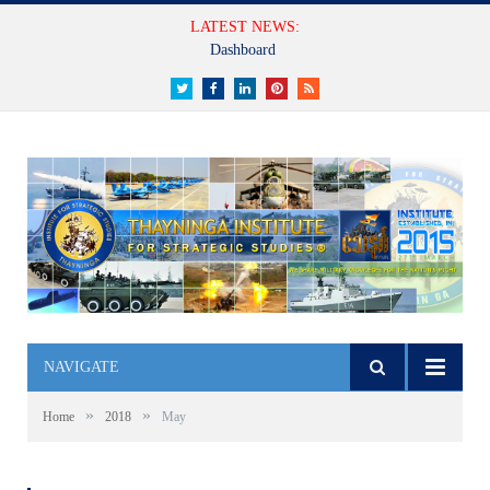
LATEST NEWS:
Dashboard
Twitter
Facebook
LinkedIn
Pinterest
RSS
NAVIGATE
»
»
Home
2018
May