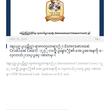
MAY 26, 2018
2
အျပည္ျပည္ဆိုင္ရာ ရာဇဝတ္မႈတရား႐ံုး (International
Criminal Court) ႏွင့္ လက္ရွိျမန္မာႏိုင္ငံ၏ အေျခအေနကို ေ
လ့လာသံုးသပ္ျခင္းစာတမ္း
အျပည္ျပည္ဆိုင္ရာ ရာဇဝတ္မႈတရား႐ံုး (International Criminal Court) ႏွ
င့္ လက္ရွိျမန္မာႏိုင္ငံ၏ အေျခအေနကို ေလ့လာသံုးသပ္ျခင္းစာတ
မ္း PDF Download Link: Analysis on ICC and…