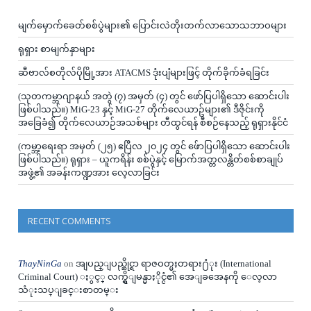
မျက်မှောက်ခေတ်စစ်ပွဲများ၏ ပြောင်းလဲတိုးတက်လာသောသဘာဝများ
ရုရှား စာမျက်နှာများ
ဆီဗာလ်စတိုလ်ပိုမြို့အား ATACMS ဒုံးပျံများဖြင့် တိုက်ခိုက်ခံရခြင်း
(သုတကမ္ဘာဂျာနယ် အတွဲ (၇) အမှတ် (၄) တွင် ဖော်ပြပါရှိသော ဆောင်းပါး
ဖြစ်ပါသည်။) MiG-23 နှင့် MiG-27 တိုက်လေယာဥ်များ၏ ဒီဇိုင်းကို
အခြေခံ၍ တိုက်လေယာဉ်အသစ်များ တီထွင်ရန် စီစဉ်နေသည့် ရုရှားနိုင်ငံ
(ကမ္ဘာ့ရေးရာ အမှတ် (၂၅) ဧပြီလ ၂၀၂၄ တွင် ဖ်ောပြပါရှိသော ဆောင်းပါး
ဖြစ်ပါသည်။) ရုရှား – ယူကရိန်း စစ်ပွဲနှင့် မြောက်အတ္တလန္တိတ်စစ်စာချုပ်
အဖွဲ့၏ အခန်းကဏ္ဍအား လေ့လာခြင်း
RECENT COMMENTS
ThayNinGa
on
အျပည္ျပည္ဆိုင္ရာ ရာဇဝတ္မႈတရား႐ံုး (International
Criminal Court) ႏွင့္ လက္ရွိျမန္မာႏိုင္ငံ၏ အေျခအေနကို ေလ့လာ
သံုးသပ္ျခင္းစာတမ္း