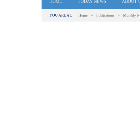
HOME
TODAY NEWS
ABOUT 
»
»
YOU ARE AT:
Home
Publications
Monthly N