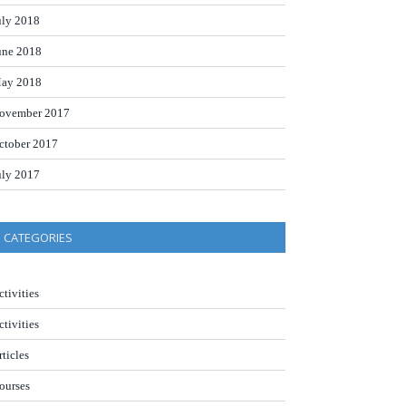
uly 2018
une 2018
ay 2018
ovember 2017
ctober 2017
uly 2017
CATEGORIES
ctivities
ctivities
rticles
ourses