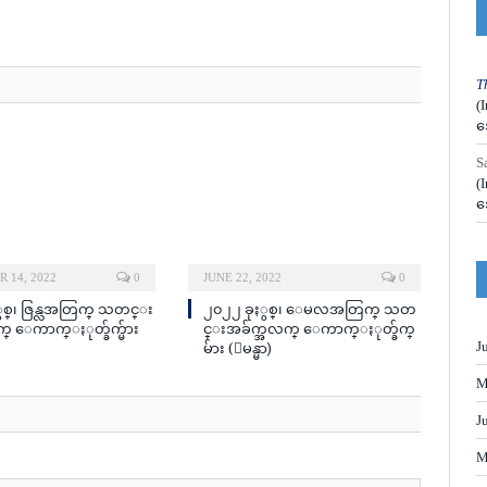
T
(
အ
S
(
အ
 14, 2022
0
JUNE 22, 2022
0
ွစ္၊ ဇြန္လအတြက္ သတင္း
၂၀၂၂ ခုႏွစ္၊ ေမလအတြက္ သတ
္ ေကာက္ႏုတ္ခ်က္မ်ား
င္းအခ်က္အလက္ ေကာက္ႏုတ္ခ်က္
မ်ား (ျမန္မာ)
J
M
J
M