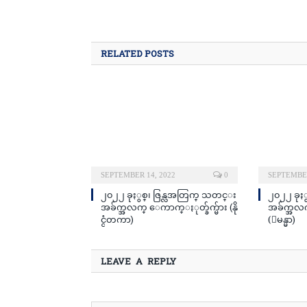
RELATED POSTS
SEPTEMBER 14, 2022
0
SEPTEMBER
၂၀၂၂ ခုႏွစ္၊ ဇြန္လအတြက္ သတင္း
၂၀၂၂ ခုႏ
အခ်က္အလက္ ေကာက္ႏုတ္ခ်က္မ်ား (နို
အခ်က္အလက
င္ငံတကာ)
(ျမန္မာ)
LEAVE A REPLY