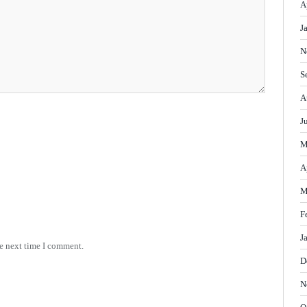
A
J
N
S
A
J
M
A
M
F
J
he next time I comment.
D
N