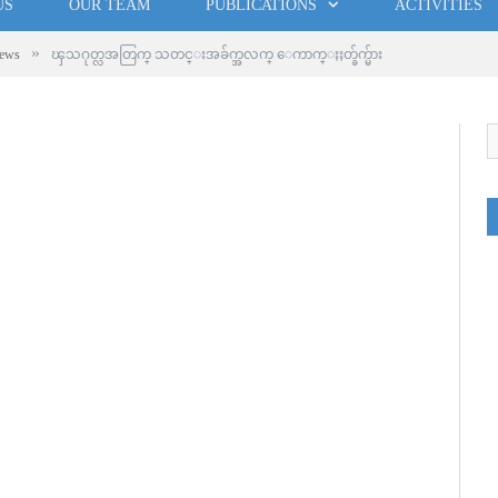
US
OUR TEAM
PUBLICATIONS
ACTIVITIES
»
ews
ၾသဂုတ္လအတြက္ သတင္းအခ်က္အလက္ ေကာက္ႏႈတ္ခ်က္မ်ား