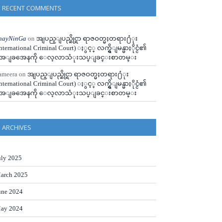
RECENT COMMENTS
hayNinGa
on
အျပည္ျပည္ဆိုင္ရာ ရာဇဝတ္မႈတရား႐ံုး
International Criminal Court) ႏွင့္ လက္ရွိျမန္မာႏိုင္ငံ၏
ေျခအေနကို ေလ့လာသံုးသပ္ျခင္းစာတမ္း
ameera
on
အျပည္ျပည္ဆိုင္ရာ ရာဇဝတ္မႈတရား႐ံုး
International Criminal Court) ႏွင့္ လက္ရွိျမန္မာႏိုင္ငံ၏
ေျခအေနကို ေလ့လာသံုးသပ္ျခင္းစာတမ္း
ARCHIVES
uly 2025
arch 2025
une 2024
ay 2024