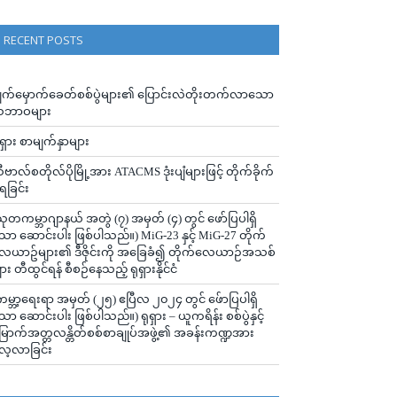
RECENT POSTS
ျက်မှောက်ခေတ်စစ်ပွဲများ၏ ပြောင်းလဲတိုးတက်လာသော
ဘာဝများ
ုရှား စာမျက်နှာများ
ီဗာလ်စတိုလ်ပိုမြို့အား ATACMS ဒုံးပျံများဖြင့် တိုက်ခိုက်
ံရခြင်း
သုတကမ္ဘာဂျာနယ် အတွဲ (၇) အမှတ် (၄) တွင် ဖော်ပြပါရှိ
ော ဆောင်းပါး ဖြစ်ပါသည်။) MiG-23 နှင့် MiG-27 တိုက်
ေယာဥ်များ၏ ဒီဇိုင်းကို အခြေခံ၍ တိုက်လေယာဉ်အသစ်
ျား တီထွင်ရန် စီစဉ်နေသည့် ရုရှားနိုင်ငံ
ကမ္ဘာ့ရေးရာ အမှတ် (၂၅) ဧပြီလ ၂၀၂၄ တွင် ဖ်ောပြပါရှိ
ော ဆောင်းပါး ဖြစ်ပါသည်။) ရုရှား – ယူကရိန်း စစ်ပွဲနှင့်
ြောက်အတ္တလန္တိတ်စစ်စာချုပ်အဖွဲ့၏ အခန်းကဏ္ဍအား
ေ့လာခြင်း