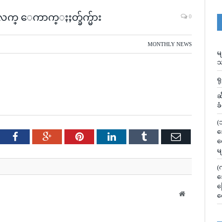
္ ေကာက္ႏႈတ္ခ်က္မ်ား
0
MONTHLY NEWS
မ
သ
ရ
ဆ
ခ
(
သ
tter
Facebook
Google+
Pinterest
LinkedIn
Tumblr
Email
လ
မ
(
သ
မ
Website
လ