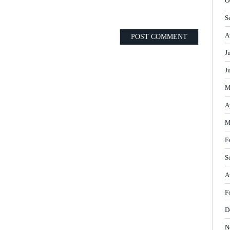
O
S
A
J
J
M
A
M
F
S
A
F
D
N