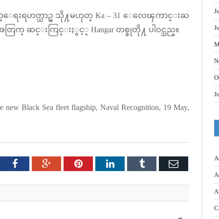
J
က္ဖ်က္ေရးရဟတ္ယာဥ္ သို႔မဟုတ္ Ka – 31 ေလေၾကာင္းႀ
J
အတြက္ ဆင္းကြင္းႏွင့္ Hangar တစ္ခုတို႔ ပါဝင္သည္။
M
N
O
J
e new Black Sea fleet flagship, Naval Recognition, 19 May,
A
tter
Facebook
Google+
Pinterest
LinkedIn
Tumblr
Email
A
A
C