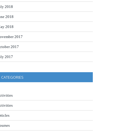
uly 2018
une 2018
ay 2018
ovember 2017
ctober 2017
uly 2017
CATEGORIES
ctivities
ctivities
rticles
ourses