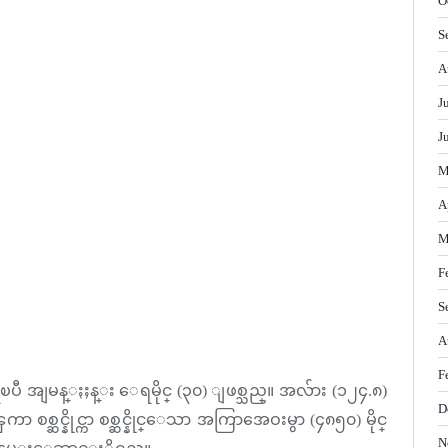
O
S
A
J
J
M
A
M
F
S
A
F
) ရွိၿပီ အျမန္ႏႈန္း ေရမိုင္ (၃၀) ျဖစ္သည္။ အလ်ား (၁၂၄.၈)
D
ာ စစ္ဆင္နိုင္ကာ စစ္ဆင္နိုင္ေသာ အကြာအေဝးမွာ (၄၈၅၀) မိုင္
N