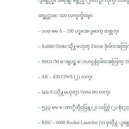
ျဖစ္သည္။ အရာရွိ/ စစ္သည္ (၂၀၀) ဦး လိုက္ပါ တာ
တပ္ဆင္ထားေသာ လက္နက္မ်ားမွာ
– ၁၀၀ မမ A – 190 ပင္မအေျမာက္ တစ္လက္၊
– Kalibr၊ Oniks သို႔မဟုတ္ Zircon ဒုံးမ်ားအတြ
– 9M317M ေရျပင္မွ ေဝဟင္ပစ္ဒုံးမ်ားအတြက္ 3S
– AK – 630 CIWS (၂) လက္၊
– Igla-S (သို႔မဟုတ္) Verba (၈) လက္၊
– ၅၃၃ မမ ေတာ္ပီတိုႁပြန္ (၂) လက္တြဲ (၂) စုံႏွင
– RBU – 6000 Rocket Launcher (၁) ခုတို႔ ျဖစ္