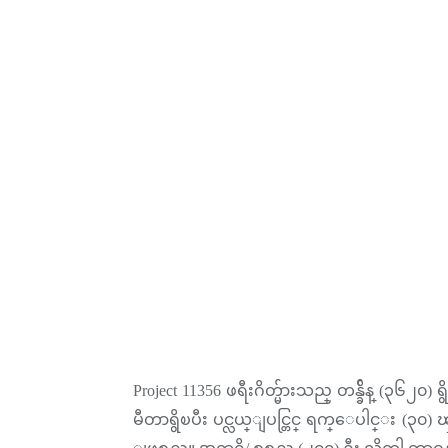
Project 11356 ဖရီးဂိတ္မ်ားသည္ တန္ခ်ိန္ (၃၆၂၀
မီတာရွိၿပီး ပင္လယ္ျပင္တြင္ ရက္ေပါင္း (၃၀) ၾက