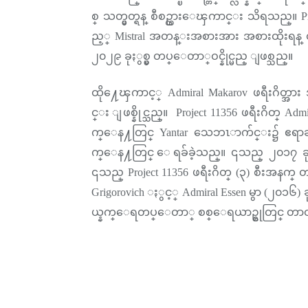
စ္ သတ္မွတ္ရန္ စီစဥ္ထားေၾကာင္း သိရသည္။ P
ည့္ Mistral အတန္းအစားအား အစားထိုးရန္
၂၀၂၉ ခုႏွစ္မွ တပ္ေတာ္ဝင္နိုင္မည္ ျဖစ္သည္။
ထို႔ေၾကာင့္ Admiral Makarov ဖရီးဂိတ္အာ
င္း ျဖစ္နိုင္သည္။ Project 11356 ဖရီးဂိတ္ 
က္ေန႔တြင္ Yantar သေဘၤာက်င္း၌ ဧရာခင္း
က္ေန႔တြင္ ေရခ်ခဲ့သည္။ ၎သည္ ၂၀၁၇ ခုႏ
၎သည္ Project 11356 ဖရီးဂိတ္ (၃) စီးအနက္
Grigorovich ႏွင့္ Admiral Essen မွာ (၂၀၁၆) 
ယ္နက္ေရတပ္ေတာ္ စစ္ေရယာဥ္စုတြင္ တာ