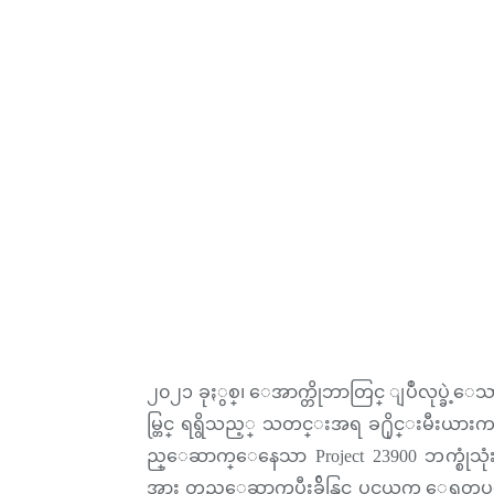
၂၀၂၁ ခုႏွစ္၊ ေအာက္တိုဘာတြင္ ျပဳလုပ္ခဲ
မ္တြင္ ရရွိသည့္ သတင္းအရ ခ႐ိုင္းမီးယာ
ည္ေဆာက္ေနေသာ Project 23900 ဘက္စုံသုံး
အား တည္ေဆာက္ၿပီးခ်ိန္တြင္ ပင္လယ္နက္