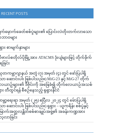
RECENT POSTS
ျက်မှောက်ခေတ်စစ်ပွဲများ၏ ပြောင်းလဲတိုးတက်လာသော
ဘာဝများ
ုရှား စာမျက်နှာများ
ီဗာလ်စတိုလ်ပိုမြို့အား ATACMS ဒုံးပျံများဖြင့် တိုက်ခိုက်
ံရခြင်း
သုတကမ္ဘာဂျာနယ် အတွဲ (၇) အမှတ် (၄) တွင် ဖော်ပြပါရှိ
ော ဆောင်းပါး ဖြစ်ပါသည်။) MiG-23 နှင့် MiG-27 တိုက်
ေယာဥ်များ၏ ဒီဇိုင်းကို အခြေခံ၍ တိုက်လေယာဉ်အသစ်
ျား တီထွင်ရန် စီစဉ်နေသည့် ရုရှားနိုင်ငံ
ကမ္ဘာ့ရေးရာ အမှတ် (၂၅) ဧပြီလ ၂၀၂၄ တွင် ဖ်ောပြပါရှိ
ော ဆောင်းပါး ဖြစ်ပါသည်။) ရုရှား – ယူကရိန်း စစ်ပွဲနှင့်
ြောက်အတ္တလန္တိတ်စစ်စာချုပ်အဖွဲ့၏ အခန်းကဏ္ဍအား
ေ့လာခြင်း