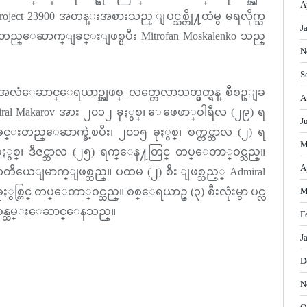
A
roject 23900 အတန္းအစားသည္ ျပင္သစ္တို႔ထံမွ မရလိုက္သ
J
 တည္ေဆာက္ျခင္းျဖစ္ၿပီး Mitrofan Moskalenko သည္
N
S
း အလံေဆာင္ေရယာဥ္အျဖစ္ လတ္တေလာသတ္မွတ္ရန္ စီစဥ္ျခ
A
Admiral Makarov အား ၂၀၁၂ ခုႏွစ္၊ ေဖေဖာ္ဝါရီလ (၂၉) ရ
J
တည္ေဆာက္ခဲ့ၿပီး၊ ၂၀၁၅ ခုႏွစ္၊ စက္တင္ဘာလ (၂) ရ
M
ွစ္၊ ဒီဇင္ဘာလ (၂၅) ရက္ေန႔တြင္ တပ္ေတာ္ဝင္သည္။
A
 တတိယေျမာက္ျဖစ္သည္။ ပထမ (၂) စီး ျဖစ္သည့္ Admiral
ခုႏွစ္တြင္ တပ္ေတာ္ဝင္သည္။ စစ္ေရယာဥ္ (၃) စီးလုံးမွာ ပင္လ
M
ဝန္ထမ္းေဆာင္ေနသည္။
F
J
D
N