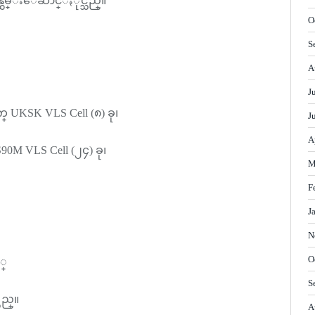
ဝန္ထမ္းေဆာင္ႏိုင္သည္။
O
S
A
J
က္ UKSK VLS Cell (၈) ခု၊
J
A
90M VLS Cell (၂၄) ခု၊
M
F
J
N
O
့္
S
သည္။
A