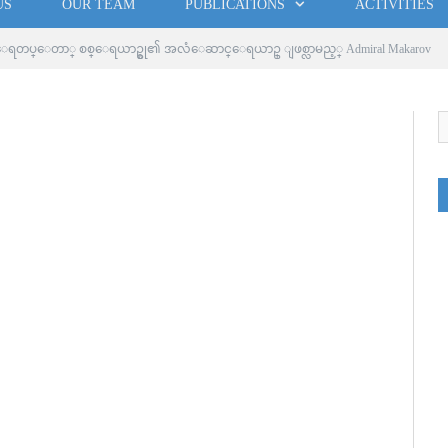
US
OUR TEAM
PUBLICATIONS
ACTIVITIES
က္ ေရတပ္ေတာ္ စစ္ေရယာဥ္စု၏ အလံေဆာင္ေရယာဥ္ ျဖစ္လာမည့္ Admiral Makarov