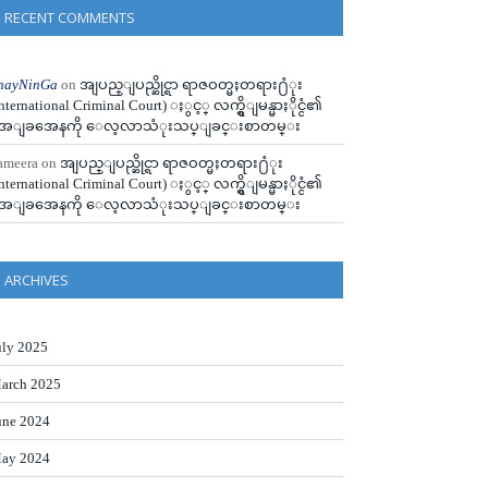
RECENT COMMENTS
hayNinGa
on
အျပည္ျပည္ဆိုင္ရာ ရာဇဝတ္မႈတရား႐ံုး
International Criminal Court) ႏွင့္ လက္ရွိျမန္မာႏိုင္ငံ၏
ေျခအေနကို ေလ့လာသံုးသပ္ျခင္းစာတမ္း
ameera
on
အျပည္ျပည္ဆိုင္ရာ ရာဇဝတ္မႈတရား႐ံုး
International Criminal Court) ႏွင့္ လက္ရွိျမန္မာႏိုင္ငံ၏
ေျခအေနကို ေလ့လာသံုးသပ္ျခင္းစာတမ္း
ARCHIVES
uly 2025
arch 2025
une 2024
ay 2024