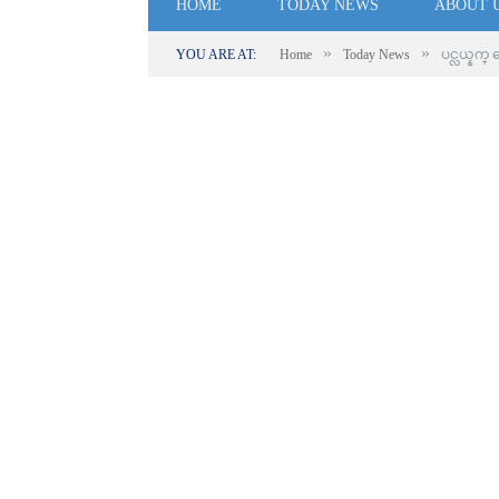
HOME
TODAY NEWS
ABOUT 
»
»
YOU ARE AT:
Home
Today News
ပင္လယ္န