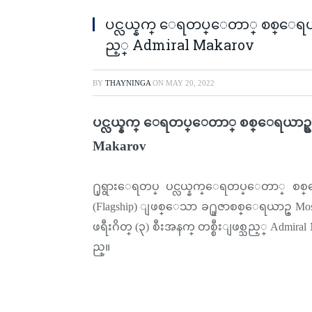
ပင္လယ္နက္ ေရတပ္ေတာ္ စစ္ေရ
ည့္ Admiral Makarov
BY
THAYNINGA
ON
MAY 20, 2022
ပင္လယ္နက္ ေရတပ္ေတာ္ စစ္ေရယာဥ
Makarov
႐ုရွားေရတပ္ ပင္လယ္နက္ေရတပ္ေတာ္ စစ္
(Flagship) ျဖစ္ေသာ ခ႐ူဇာစစ္ေရယာဥ္ Moskv
ဖရီးဂိတ္ (၃) စီးအနက္ တစ္စီးျဖစ္သည့္ Adm
ည္။