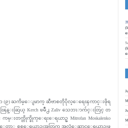
T
(
အ
S
(
အ
J
M
့ေသာ (၉) ႀကိမ္ေျမာက္ ဆီဗာစတိုပိုလ္ေရေၾကာင္းဖိုရ
းကၽြန္းဆြယ္ Kerch ၿမိဳ႕ Zaliv သေဘၤာက်င္းတြင္ တ
J
 ကမ္းတက္တိုက္ခိုက္ေရးေရယာဥ္ Mitrofan Moskalenko
M
 ေရတပ္ေတာ္ စစ္ေရယာဥ္စုအတြက္ အလံေဆာင္ေရယာဥ္အျဖ