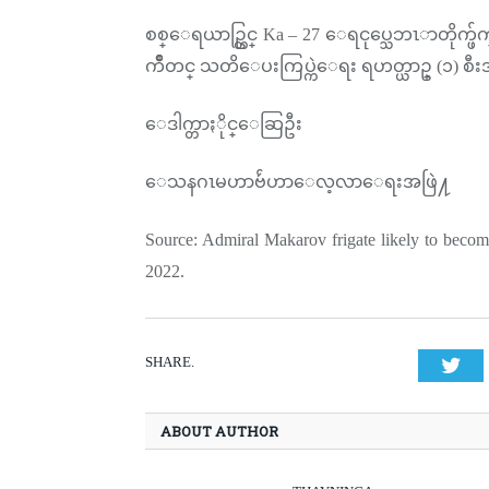
စစ္ေရယာဥ္တြင္ Ka – 27 ေရငုပ္သေဘၤာတို
ကိဳတင္ သတိေပးကြပ္ကဲေရး ရဟတ္ယာဥ္ (၁) စီး
ေဒါက္တာႏိုင္ေဆြဦး
ေသနဂၤမဟာဗ်ဴဟာေလ့လာေရးအဖြဲ႔
Source: Admiral Makarov frigate likely to becom
2022.
SHARE.
Twi
ABOUT AUTHOR