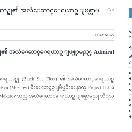
ယာဥ္စု၏ အလံေဆာင္ေရယာဥ္ ျဖစ္လာမ
0
မ
TODAY NEWS
သ
ရ
္စု၏ အလံေဆာင္ေရယာဥ္ ျဖစ္လာမည့္
Admiral
ဆ
ခ
(
သ
ေရယာဥ္စု (Black Sea Fleet) ၏ အလံေဆာင္ေရယာဥ္
လ
a (Moscow) မီးေလာင္နစ္ျမဳပ္ၿပီးေနာက္ Project 11356
မ
iral Makarov သည္ အလံေဆာင္ေရယာဥ္ ျဖစ္လာမည္ဟု သိရသ
(
သ
မ
လ