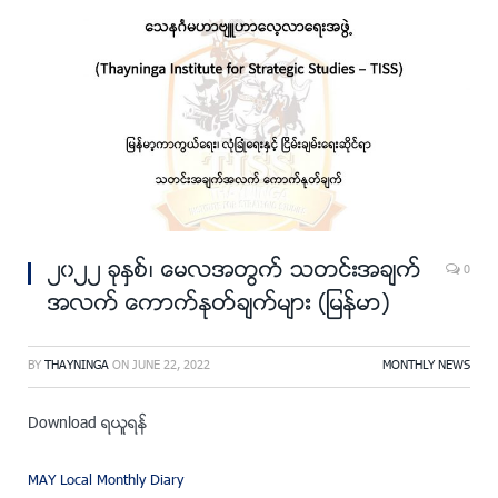
၂၀၂၂ ခုႏွစ္၊ ေမလအတြက္ သတင္းအခ်က္
0
အလက္ ေကာက္ႏုတ္ခ်က္မ်ား (ျမန္မာ)
BY
THAYNINGA
ON
JUNE 22, 2022
MONTHLY NEWS
Download ရယူရန္
MAY Local Monthly Diary