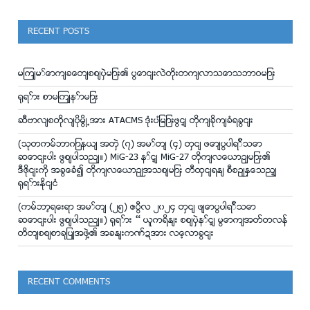
RECENT POSTS
မျက်မှောက်ခေတ်စစ်ပွဲများ၏ ပြောင်းလဲတိုးတက်လာသောသဘာဝများ
ရုရှား စာမျက်နှာများ
ဆီဗာလ်စတိုလ်ပိုမြို့အား ATACMS ဒုံးပျံများဖြင့် တိုက်ခိုက်ခံရခြင်း
(သုတကမ္ဘာဂျာနယ် အတွဲ (၇) အမှတ် (၄) တွင် ဖော်ပြပါရှိသော
ဆောင်းပါး ဖြစ်ပါသည်။) MiG-23 နှင့် MiG-27 တိုက်လေယာဥ်များ၏
ဒီဇိုင်းကို အခြေခံ၍ တိုက်လေယာဉ်အသစ်များ တီထွင်ရန် စီစဉ်နေသည့်
ရုရှားနိုင်ငံ
(ကမ္ဘာ့ရေးရာ အမှတ် (၂၅) ဧပြီလ ၂၀၂၄ တွင် ဖ်ောပြပါရှိသော
ဆောင်းပါး ဖြစ်ပါသည်။) ရုရှား – ယူကရိန်း စစ်ပွဲနှင့် မြောက်အတ္တလန္
တိတ်စစ်စာချုပ်အဖွဲ့၏ အခန်းကဏ္ဍအား လေ့လာခြင်း
RECENT COMMENTS