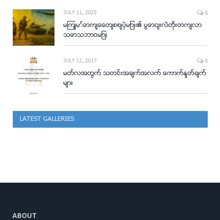
JULY 11, 2025
0
မျက်မှောက်ခေတ်စစ်ပွဲများ၏ ပြောင်းလဲတိုးတက်လာ
သောသဘာဝများ
JULY 12, 2017
0
မတ္လအတြက္ သတင္းအခ်က္အလက္ ေကာက္ႏႈတ္ခ်က္
မ်ား
LATEST GALLERIES
ABOUT