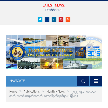
LATEST NEWS:
Dashboard
Twitter
Facebook
LinkedIn
Pinterest
RSS
NAVIGATE
»
»
»
Home
Publications
Monthly News
၂၀၂၂ ခုႏွစ္၊ ေမလအ
တြက္ သတင္းအခ်က္အလက္ ေကာက္ႏုတ္ခ်က္မ်ား (ျမန္မာ)