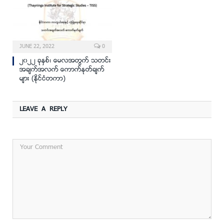
JUNE 22, 2022
0
၂၀၂၂ ခုႏွစ္၊ ေမလအတြက္ သတင္း
အခ်က္အလက္ ေကာက္ႏုတ္ခ်က္
မ်ား (ႏိုင္ငံတကာ)
LEAVE A REPLY