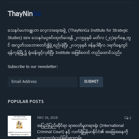
ThayNin
Ga
ေသနဂၤမဟာဗ်ဴဟာ ေလ့လာေရးအဖြဲ႕ (ThayNinGa Institute for Strategic
Studies) အား ေသနဂၤမဂၢဇင္းထုတ္ေ၀ရန္ ၂၀၁၅ခုႏွစ္ မတ္လ (၂၇)ရက္ေန႕တြ
င္ အလြတ္သေဘာစတင္၍ဖြဲ႕စည္းခဲ့ျပီး ၂၀၁၇ခုႏွစ္ ဇန္န၀ါရီလ ၁ရက္ေန႔တြင္
ရန္ကုန္ၿမိဳ႕၌ ရံုးခန္းဖြင့္လွစ္ျပီး Institute အျဖစ္စတင္ တည္ေထာင္သည္။
Subscribe to our newsletter:
POPULAR POSTS
MAY 26, 2018
2
အျပည္ျပည္ဆိုင္ရာ ရာဇဝတ္မႈတရား႐ံုး (International
Criminal Court) ႏွင့္ လက္ရွိျမန္မာႏိုင္ငံ၏ အေျခအေနကို
ေလ့လာသံုးသပ္ျခင္းစာတမ္း