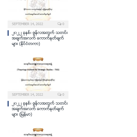
SEPTEMBER 14, 2022
0
၂၀၂၂ ခုႏွစ္၊ ဇြန္လအတြက္ သတင္း
အခ်က္အလက္ ေကာက္ႏုတ္ခ်က္
မ်ား (နိုင္ငံတကာ)
SEPTEMBER 14, 2022
0
၂၀၂၂ ခုႏွစ္၊ ဇြန္လအတြက္ သတင္း
အခ်က္အလက္ ေကာက္ႏုတ္ခ်က္
မ်ား (ျမန္မာ)