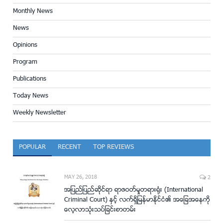
Monthly News
News
Opinions
Program
Publications
Today News
Weekly Newsletter
POPULAR
RECENT
TOP REVIEWS
MAY 26, 2018
2
အျပည္ျပည္ဆိုင္ရာ ရာဇဝတ္မႈတရား႐ံုး (International
Criminal Court) ႏွင့္ လက္ရွိျမန္မာႏိုင္ငံ၏ အေျခအေနကို
ေလ့လာသံုးသပ္ျခင္းစာတမ္း