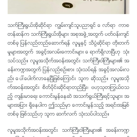
သက္ႀကီး႐ြယ္အိုဆိုင္ရာ ကြၽမ္းက်င္သူပညာရွင္ ေလာ္ရာ ကာစ
တန္ဆန္က သက္ႀကီး႐ြယ္အိုမ်ား အစုအဖြဲ႕အတြက္ ပတ္ဝန္းက်င္
တစ္ခု ျပန္လည္တည္ေဆာက္ရန္ လူမႈႏွင့္ သိပၸံဆိုင္ရာ တိုးတက္
မႈမ်ားအတြက္ အခြင့္အလမ္းေကာင္းမ်ား ေရာက္ရွိလာၿပီဟု သုံး
သပ္သည္။ လူမႈအသိုက္အဝန္းအတြင္း သက္ႀကီးဝါႀကီးမ်ား၏ အ
ခန္းက႑အတြက္ ျပန္လည္စဥ္းစား သုံးသပ္ရန္ အခြင့္အလမ္းလ
ည္း ေပၚေပါက္လာေနၿပီျဖစ္ေၾကာင္း သူက ဆိုသည္။ လူမႈအသို
က္အဝန္းအတြင္း စိတ္ပိုင္းဆိုင္ရာတည္ၿပီး၊ ဗဟုသုတႂကြယ္ဝသ
ည့္ က်န္းမာေရး ေကာင္းမြန္ေနဆဲ အသက္႐ြယ္ႀကီးရင့္သူမ်ား အ
မ်ားအျပား ရွိေနပါက ဤသည္မွာ ေကာင္းမြန္သည့္ အရင္းအျမစ္
တစ္ခု ျဖစ္သည္ဟု သူက ဆက္လက္ သုံးသပ္ပါသည္။
လူမႈအသိုက္အဝန္းအတြင္း သက္ႀကီးဝါႀကီးမ်ား၏ အခန္းက႑