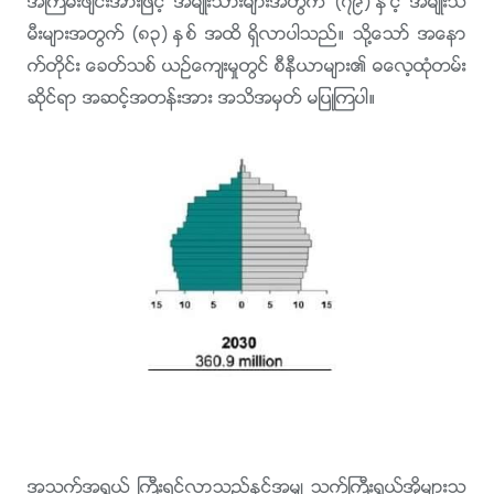
အၾကမ္းဖ်င္းအားျဖင့္ အမ်ိဳးသားမ်ားအတြက္ (၇၉) ႏွင့္ အမ်ိဳးသ
မီးမ်ားအတြက္ (၈၃) ႏွစ္ အထိ ရွိလာပါသည္။ သို႔ေသာ္ အေနာ
က္တိုင္း ေခတ္သစ္ ယဥ္ေက်းမႈတြင္ စီနီယာမ်ား၏ ဓေလ့ထုံတမ္း
ဆိုင္ရာ အဆင့္အတန္းအား အသိအမွတ္ မျပဳၾကပါ။
အသက္အ႐ြယ္ ႀကီးရင့္လာသည္ႏွင့္အမွ် သက္ႀကီး႐ြယ္အိုမ်ားသ