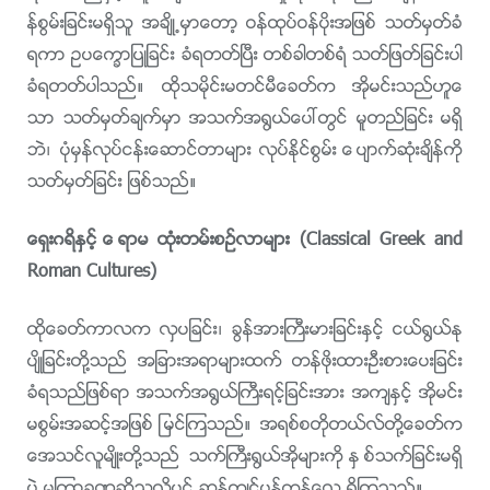
န္စြမ္းျခင္းမရွိသူ အခ်ိဳ႕မွာေတာ့ ဝန္ထုပ္ဝန္ပိုးအျဖစ္ သတ္မွတ္ခံ
ရကာ ဥပေကၡာျပဳျခင္း ခံရတတ္ၿပီး တစ္ခါတစ္ရံ သတ္ျဖတ္ျခင္းပါ
ခံရတတ္ပါသည္။ ထိုသမိုင္းမတင္မီေခတ္က အိုမင္းသည္ဟူေ
သာ သတ္မွတ္ခ်က္မွာ အသက္အ႐ြယ္ေပၚတြင္ မူတည္ျခင္း မရွိ
ဘဲ၊ ပုံမွန္လုပ္ငန္းေဆာင္တာမ်ား လုပ္ႏိုင္စြမ္း ေပ်ာက္ဆုံးခ်ိန္ကို
သတ္မွတ္ျခင္း ျဖစ္သည္။
ေရွးဂရိႏွင့္ ေရာမ ထုံးတမ္းစဥ္လာမ်ား (Classical Greek and
Roman Cultures)
ထိုေခတ္ကာလက လွပျခင္း၊ ခြန္အားႀကီးမားျခင္းႏွင့္ ငယ္႐ြယ္ႏု
ပ်ိဳျခင္းတို႔သည္ အျခားအရာမ်ားထက္ တန္ဖိုးထားဦးစားေပးျခင္း
ခံရသည္ျဖစ္ရာ အသက္အ႐ြယ္ႀကီးရင့္ျခင္းအား အက်ႏွင့္ အိုမင္း
မစြမ္းအဆင့္အျဖစ္ ျမင္ၾကသည္။ အရစ္စတိုတယ္လ္တို႔ေခတ္က
ေအသင္လူမ်ိဳးတို႔သည္ သက္ႀကီး႐ြယ္အိုမ်ားကို ႏွစ္သက္ျခင္းမရွိ
ပဲ မၾကာခဏဆိုသလိုပင္ ဆန႔္က်င္ပုန္ကန္ေလ့ ရွိၾကသည္။