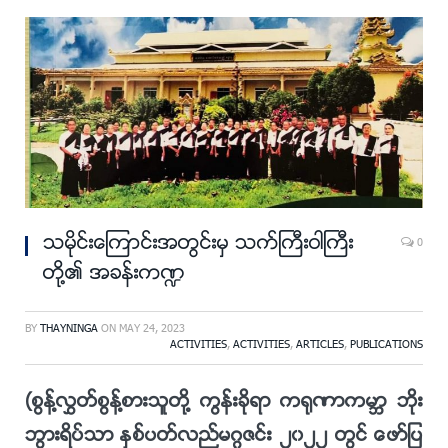
သမိုင္းေၾကာင္းအတြင္းမွ သက္ႀကီးဝါႀကီး
0
တို႔၏ အခန္းက႑
BY
THAYNINGA
ON
MAY 24, 2023
ACTIVITIES
,
ACTIVITIES
,
ARTICLES
,
PUBLICATIONS
(စြန္႔လႊတ္စြန္႔စားသူတို႔ ကြန္းခိုရာ က႐ုဏာကမာၻ ဘိုး
ဘြားရိပ္သာ ႏွစ္ပတ္လည္မဂၢဇင္း ၂၀၂၂ တြင္ ေဖာ္ျပ