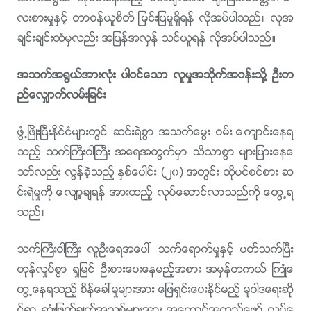
လးစားမႈႏွင့္ တာဝန္ယူစိတ္ ျပင္းျပမႈရွိရန္ လိုအပ္ပါသည္။ လူအ
ခ်င္းခ်င္းထံမွလည္း အျပန္အလွန္ သင္ယူရန္ လိုအပ္ပါသည္။
အသက္အ႐ြယ္အားလုံး ပါဝင္ေသာ လူမႈအသိုက္အဝန္းသို႔ ဦးတ
ည္ေလွ်ာက္လမ္းျခင္း
ဖြံ႕ၿဖိဳးၿပီးႏိုင္ငံမ်ားတြင္ ဆင္းရဲစြာ အသက္ေမြး ဝမ္း ေက်ာင္းေနရ
သည့္ သက္ႀကီးဝါႀကီး အေရအတြက္မွာ သိသာစြာ မ်ားျပားေနေ
သာ္လည္း လြန္ခဲ့သည့္ ႏွစ္ေပါင္း (၂၀) အတြင္း ထိုပင္စင္စား ဆ
င္းရဲမႈကို ေလ်ာ့ခ်ရန္ အားထည့္ လုပ္ေဆာင္လာသည္ကို ေတြ႕ရ
သည္။
သက္ႀကီးဝါႀကီး လူဦးေရအေပၚ သက္ေရာက္မႈႏွင့္ ပတ္သက္ၿပီး
တုန္လႈပ္စြာ ရႈျမင္ ဦးစားေပးေနမည့္အစား အမွန္တကယ္ ႀကဳံေ
တြ႕ေနရသည့္ စိန္ေခၚမႈမ်ားအား ေျဖရွင္းေပးႏိုင္မည့္ မူဝါဒေရးဆို
င္ရာ ဆုံးျဖတ္ခ်က္အသစ္မ်ားအား အေကာင္အထည္ေဖာ္ လုပ္ေ