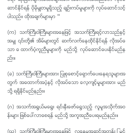
ဆာင္ႏိုင္ရန္ ပိုမိုမွ်တမႈရွိသည့္ ခ်ဥ္းကပ္မႈမ်ားကို လုပ္ေဆာင္သင့္
ပါသည္။ ထိုအခ်က္မ်ားမွာ –
(က) သက္ႀကီးဝါႀကီးမ်ားအေနျဖင့္ အသက္ႀကီးရင့္လာသည္ႏွင့္
အမွ် ၎တို႔၏ အိမ္မ်ားတြင္ ဆက္လက္ေနထိုင္ႏိုင္ရန္ လိုအပ္ေ
သာ ေထာက္ပံ့ကူညီမႈမ်ားကို မည္သို႔ လုပ္ေဆာင္ေပးႏိုင္မည္န
ည္း။
(ခ) သက္ႀကီးဝါႀကီးမ်ားအား ျပဳစုေစာင့္ေရွာက္ေပးေနရသူမ်ားအ
တြက္ အေထာက္အပံ့ႏွင့္ လိုအပ္ေသာ ေလ့က်င့္မႈမ်ားအား မည္
သို႔ ရရွိႏိုင္မည္နည္း။
(ဂ) အသက္အ႐ြယ္မေ႐ြး ရင္းႏွီးေဖာ္ေ႐ြသည့္ လူမႈအသိုက္အဝ
န္းမ်ား ျဖစ္ေပၚလာေစရန္ မည္သို႔ အကူအညီေပးရမည္နည္း။
(ဃ) သက္ႀကီးဝါႀကီးမ်ားအေနျဖင့္ လူေနမႈအဆင့္အတန္း ျမင့္