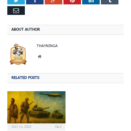
Email
ABOUT AUTHOR
THAYNINGA
Website
RELATED POSTS
JULY 11, 2025
0