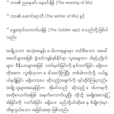
– ဘဝ၏ ညေနခင္း ေနဝင္ခ်ိန္ (The evening of life)
– ဘဝ၏ ေဆာင္းရာသီ (The winter of life) ႏွင့္
– ေ႐ႊေရာင္ေတာက္ပခ်ိန္ (The Golden age) စသည္တို႔ ျဖစ္ပါ
သည္။
အခ်ိဳ႕ေသာ အသုံးအႏႈန္း ေဝါဟာရမ်ားမွာ တင္စီးေသာ အေခၚ
အေဝၚမ်ားအျဖစ္ စြဲထင္က်န္ရစ္ႏိုင္ရာ လူအမ်ားက ဝါရင့္ပုဂၢိဳလ္
မ်ား၊ စီနီယာမ်ားအျဖစ္ သတ္မွတ္ျခင္းကို ႏွစ္သက္ျခင္း မရွိေပ။
ထိုအစား လူအိုဟုသာ ေခၚေစလိုၾကၿပီး တစ္ခါကကဲ့သို႔ ငယ္႐ြ
ယ္ႏုပ်ိဳျခင္း မရွိေတာ့ေပ ဆိုသည့္အခ်က္ကို ရင္ဆိုင္ၾကရသည္။
အခ်ိဳ႕သူမ်ားအေနျဖင့္က အိုမင္းသည္ ဆိုသည့္ ေဝါဟာရကို
အဆိုးဂယက္အျဖစ္ အနက္ေကာက္ယူၿပီး ထိုသို႔ အမ်ိဳးအစားခြဲျ
ခားျခင္းကို လက္ခံျခင္း မရွိေပ။ မည္သို႔ပင္ဆိုေစ ႏွစ္မ်ိဳးလုံးမွာ
ထိရွလြယ္ေသာ အျခင္းအရာ ျဖစ္သည္။