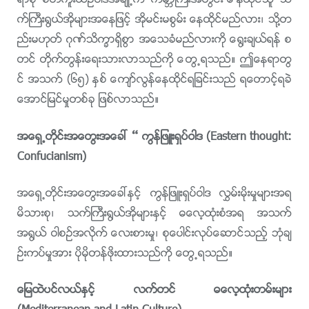
ရာစု စိတ္ကူးယဥ္ဝါဒီအခ်ိဳ႕က ကမာၻႀကီးအတြင္း ေနထိုင္သူ သ
က္ႀကီး႐ြယ္အိုမ်ားအေနျဖင့္ အိုမင္းမစြမ္း ေနထိုင္မည္လား၊ သို႔တ
ည္းမဟုတ္ ဂုဏ္သိကၡာရွိစြာ အေသခံမည္လားကို ေ႐ြးခ်ယ္ရန္ စ
တင္ တိုက္တြန္းေရးသားလာသည္ကို ေတြ႕ရသည္။ ဤေနရာတြ
င္ အသက္ (၆၅) ႏွစ္ ေက်ာ္လြန္ေနထိုင္ရျခင္းသည္ ရေတာင့္ရခဲ
ေအာင္ျမင္မႈတစ္ခု ျဖစ္လာသည္။
အေရွ႕တိုင္းအေတြးအေခၚ – ကြန္ျဖဴးရွပ္ဝါဒ (Eastern thought:
Confucianism)
အေရွ႕တိုင္းအေတြးအေခၚႏွင့္ ကြန္ျဖဴးရွပ္ဝါဒ လႊမ္းမိုးမႈမ်ားအရ
မိသားစု၊ သက္ႀကီး႐ြယ္အိုမ်ားႏွင့္ ဓေလ့ထုံးစံအရ အသက္
အ႐ြယ္ ဝါစဥ္အလိုက္ ေလးစားမႈ၊ စုေပါင္းလုပ္ေဆာင္သည့္ ဘုံခ်
ဥ္းကပ္မႈအား ပိုမိုတန္ဖိုးထားသည္ကို ေတြ႕ရသည္။
ေျမထဲပင္လယ္ႏွင့္ လက္တင္ ဓေလ့ထုံးတမ္းမ်ား