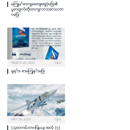
မျက်မှောက်ခေတ်စစ်ပွဲများ၏
ပြောင်းလဲတိုးတက်လာသောသဘာ
ဝများ
MARCH 26, 2025
0
ရုရှား စာမျက်နှာများ
MAY 29, 2024
0
(သုတကမ္ဘာဂျာနယ် အတွဲ (၇)