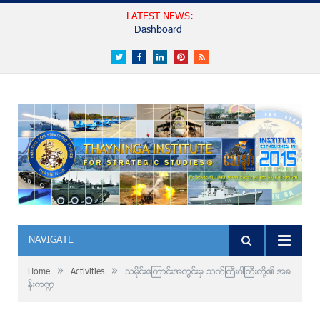
LATEST NEWS:
မျက်မှောက်ခေတ်စစ်ပွဲများ၏ ပြောင်းလဲတိုးတက်လာသောသဘာဝများ
Twitter
Facebook
LinkedIn
Pinterest
RSS
NAVIGATE
»
»
Home
Activities
သမိုင္းေၾကာင္းအတြင္းမွ သက္ႀကီးဝါႀကီးတို႔၏ အခ
န္းက႑