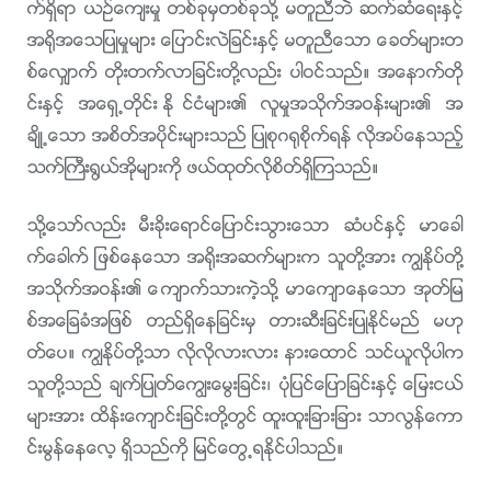
က္ရွိရာ ယဥ္ေက်းမႈ တစ္ခုမွတစ္ခုသို႔ မတူညီဘဲ ဆက္ဆံေရးႏွင့္
အ႐ိုအေသျပဳမႈမ်ား ေျပာင္းလဲျခင္းႏွင့္ မတူညီေသာ ေခတ္မ်ားတ
စ္ေလွ်ာက္ တိုးတက္လာျခင္းတို႔လည္း ပါဝင္သည္။ အေနာက္တို
င္းႏွင့္ အေရွ႕တိုင္း ႏိုင္ငံမ်ား၏ လူမႈအသိုက္အဝန္းမ်ား၏ အ
ခ်ိဳ႕ေသာ အစိတ္အပိုင္းမ်ားသည္ ျပဳစုဂ႐ုစိုက္ရန္ လိုအပ္ေနသည့္
သက္ႀကီး႐ြယ္အိုမ်ားကို ဖယ္ထုတ္လိုစိတ္ရွိၾကသည္။
သို႔ေသာ္လည္း မီးခိုးေရာင္ေျပာင္းသြားေသာ ဆံပင္ႏွင့္ မာေခါ
က္ေခါက္ ျဖစ္ေနေသာ အ႐ိုးအဆက္မ်ားက သူတို႔အား ကြၽႏိုပ္တို႔
အသိုက္အဝန္း၏ ေက်ာက္သားကဲ့သို႔ မာေက်ာေနေသာ အုတ္ျမ
စ္အေျခခံအျဖစ္ တည္ရွိေနျခင္းမွ တားဆီးျခင္းျပဳႏိုင္မည္ မဟု
တ္ေပ။ ကြၽႏိုပ္တို႔သာ လိုလိုလားလား နားေထာင္ သင္ယူလိုပါက
သူတို႔သည္ ခ်က္ျပဳတ္ေကြၽးေမြးျခင္း၊ ပုံျပင္ေျပာျခင္းႏွင့္ ေျမးငယ္
မ်ားအား ထိန္းေက်ာင္းျခင္းတို႔တြင္ ထူးထူးျခားျခား သာလြန္ေကာ
င္းမြန္ေနေလ့ ရွိသည္ကို ျမင္ေတြ႕ရႏိုင္ပါသည္။